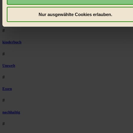
kostenfrei.
Wir benötigen deine Einwilligung für Cookies, um
#
etwa selbst anonymisierte Statistiken dazu auslesen zu kön
Nur ausgewählte Cookies erlauben.
welche Inhalte besonders gut ankommen, Inhalte wie Videos
Natur
externen Plattformen anzuzeigen, oder auch, um Werbung
#
auszuspielen.
Mehr erfahren
.
Bist du damit einverstanden?
kinderbuch
#
Umwelt
#
Essen
#
nachhaltig
#