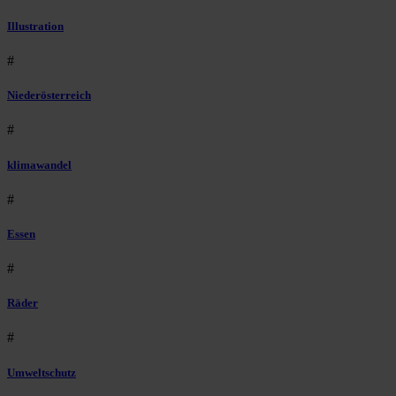
Illustration
#
Niederösterreich
#
klimawandel
#
Essen
#
Räder
#
Umweltschutz