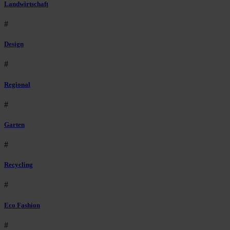
Landwirtschaft
#
Design
#
Regional
#
Garten
#
Recycling
#
Eco Fashion
#