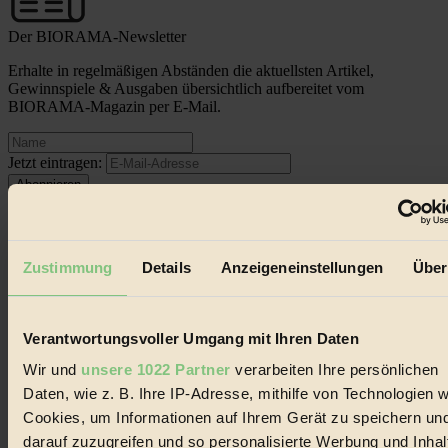
Der BIORAMA-Newsletter
Erhalte in regelmäßigen Abständen die aktuellsten Artikel,
Gewinnspiele & Ausgaben übersichtlich aufbereitet vom
BIORAMA-Magazin per E-Mail.
Jetzt eintragen:
Zustimmung
Details
Anzeigeneinstellungen
Über
© 2026 Biorama GmbH
Verantwortungsvoller Umgang mit Ihren Daten
Impressum & Disclaimer
Datenschutz
Wir und
unsere 1022 Partner
verarbeiten Ihre persönlichen
Mediadaten
Daten, wie z. B. Ihre IP-Adresse, mithilfe von Technologien w
Biorama steht für einen nachhaltigen Lebensstil und bewussten
Cookies, um Informationen auf Ihrem Gerät zu speichern un
Lebenswandel. Es ist eine moderne Plattform für Ideen, Menschen
darauf zuzugreifen und so personalisierte Werbung und Inhal
und Produkte, ein Leitfaden im schnell wachsenden Markt des