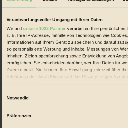
Biorama steht für einen nachhaltigen Lebensstil und bewussten
Lebenswandel. Es ist eine moderne Plattform für Ideen, Menschen
und Produkte, ein Leitfaden im schnell wachsenden Markt des
Handels mit Bioprodukten, des Fair-Trade sowie der Branche
Verantwortungsvoller Umgang mit Ihren Daten
alternativer Energien.
Wir und
unsere 1022 Partner
verarbeiten Ihre persönlichen 
Social Media
z. B. Ihre IP-Adresse, mithilfe von Technologien wie Cookies
22.601 Fans auf Facebook
Informationen auf Ihrem Gerät zu speichern und darauf zuzu
3.415 Follower auf Twitter
Folge uns auf Instagram
so personalisierte Werbung und Inhalte, Messungen von We
Themen
Inhalten, Zielgruppenforschung sowie Entwicklung von Ange
#
ermöglichen. Sie entscheiden darüber, wer Ihre Daten für we
Zwecke nutzt. Sie können Ihre Einwilligung jederzeit über di
Bio
Erklärung oder durch Klicken auf das Privacy Trigger Symbo
#
oder widerrufen
Einwilligungsauswahl
Nachhaltigkeit
Wenn Sie es erlauben, würden wir auch gerne:
Notwendig
#
Informationen über Ihre geografische Lage erfassen, 
auf einige Meter genau sein können
Vegan
Präferenzen
Ihr Gerät durch aktives Scannen nach bestimmten 
#
(Fingerprinting) identifizieren