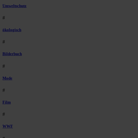
Umweltschutz
#
ökologisch
#
Bilderbuch
#
Mode
#
Film
#
WWF