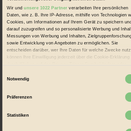
alternativer Energien.
Wir und
unsere 1022 Partner
verarbeiten Ihre persönlichen
Social Media
Daten, wie z. B. Ihre IP-Adresse, mithilfe von Technologien w
22.601 Fans auf Facebook
Cookies, um Informationen auf Ihrem Gerät zu speichern un
3.415 Follower auf Twitter
Folge uns auf Instagram
darauf zuzugreifen und so personalisierte Werbung und Inhal
Themen
Messungen von Werbung und Inhalten, Zielgruppenforschun
#
sowie Entwicklung von Angeboten zu ermöglichen. Sie
entscheiden darüber, wer Ihre Daten für welche Zwecke nutzt
Bio
können Ihre Einwilligung jederzeit über die Cookie-Erklärung
#
durch Klicken auf das Privacy Trigger Symbol ändern oder
widerrufen
Einwilligungsauswahl
Nachhaltigkeit
Notwendig
#
Wenn Sie es erlauben, würden wir auch gerne:
Informationen über Ihre geografische Lage erfassen,
Vegan
Präferenzen
welche bis auf einige Meter genau sein können
Ihr Gerät durch aktives Scannen nach bestimmten
#
Merkmalen (Fingerprinting) identifizieren
Statistiken
Lebensmittel
Erfahren Sie mehr darüber, wie Ihre persönlichen Daten
verarbeitet werden, und legen Sie Ihre Präferenzen im
Absch
#