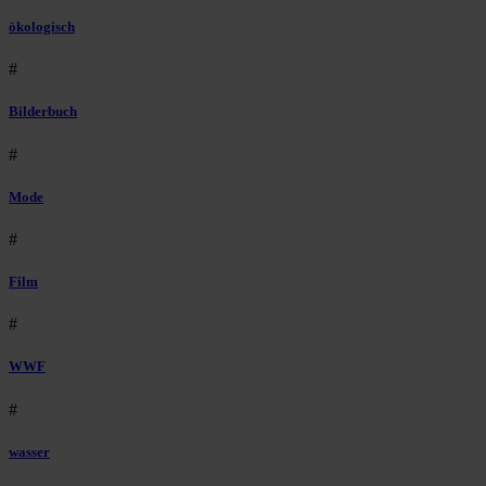
ökologisch
#
Bilderbuch
#
Mode
#
Film
#
WWF
#
wasser