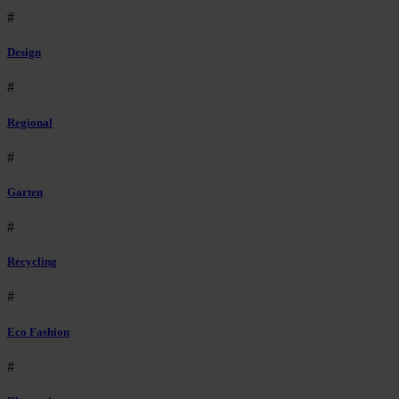
#
Design
#
Regional
#
Garten
#
Recycling
#
Eco Fashion
#