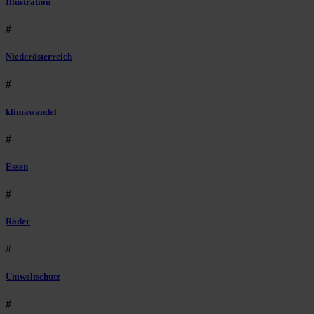
Illustration
#
Niederösterreich
#
klimawandel
#
Essen
#
Räder
#
Umweltschutz
#