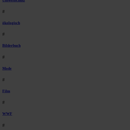
Umweltschutz
#
ökologisch
#
Bilderbuch
#
Mode
#
Film
#
WWF
#