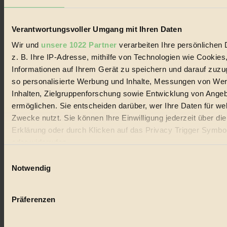
Lebenswandel. Es ist eine moderne Plattform für Ideen, Menschen
und Produkte, ein Leitfaden im schnell wachsenden Markt des
Handels mit Bioprodukten, des Fair-Trade sowie der Branche
Verantwortungsvoller Umgang mit Ihren Daten
alternativer Energien.
Wir und
unsere 1022 Partner
verarbeiten Ihre persönlichen 
Social Media
z. B. Ihre IP-Adresse, mithilfe von Technologien wie Cookies
22.601 Fans auf Facebook
3.415 Follower auf Twitter
Informationen auf Ihrem Gerät zu speichern und darauf zuzu
Folge uns auf Instagram
so personalisierte Werbung und Inhalte, Messungen von We
Themen
Inhalten, Zielgruppenforschung sowie Entwicklung von Ange
#
ermöglichen. Sie entscheiden darüber, wer Ihre Daten für we
Bio
Zwecke nutzt. Sie können Ihre Einwilligung jederzeit über di
Erklärung oder durch Klicken auf das Privacy Trigger Symbo
#
oder widerrufen
Nachhaltigkeit
Einwilligungsauswahl
Wenn Sie es erlauben, würden wir auch gerne:
Notwendig
#
Informationen über Ihre geografische Lage erfassen, 
auf einige Meter genau sein können
Vegan
Präferenzen
Ihr Gerät durch aktives Scannen nach bestimmten 
#
(Fingerprinting) identifizieren