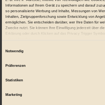
Informationen auf Ihrem Gerät zu speichern und darauf zuzu
#
so personalisierte Werbung und Inhalte, Messungen von We
Inhalten, Zielgruppenforschung sowie Entwicklung von Ange
Natur
ermöglichen. Sie entscheiden darüber, wer Ihre Daten für we
#
Zwecke nutzt. Sie können Ihre Einwilligung jederzeit über di
Erklärung oder durch Klicken auf das Privacy Trigger Symbo
kinderbuch
oder widerrufen
#
Einwilligungsauswahl
Wenn Sie es erlauben, würden wir auch gerne:
Notwendig
Umwelt
Informationen über Ihre geografische Lage erfassen, 
auf einige Meter genau sein können
#
Präferenzen
Ihr Gerät durch aktives Scannen nach bestimmten 
Essen
(Fingerprinting) identifizieren
Statistiken
Erfahren Sie mehr darüber, wie Ihre persönlichen Daten verar
#
werden, und legen Sie Ihre Präferenzen im
Abschnitt Einzel
fest.
nachhaltig
Marketing
#
BIORAMA.eu verwendet Cookies