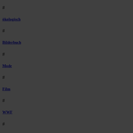
#
ökologisch
#
Bilderbuch
#
Mode
#
Film
#
WWF
#