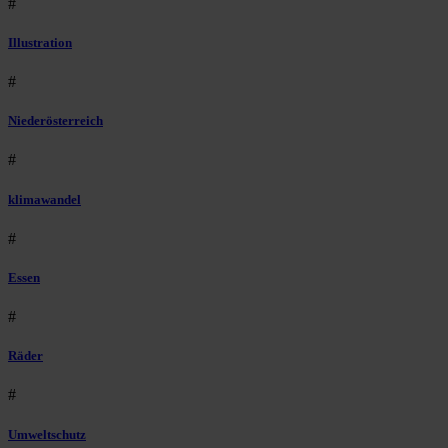
#
Illustration
#
Niederösterreich
#
klimawandel
#
Essen
#
Räder
#
Umweltschutz