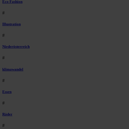
Eco Fashion
#
Illustration
#
Niederösterreich
#
klimawandel
#
Essen
#
Räder
#