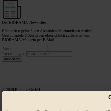
Der BIORAMA-Newsletter
Erhalte in regelmäßigen Abständen die aktuellsten Artikel,
Gewinnspiele & Ausgaben übersichtlich aufbereitet vom
BIORAMA-Magazin per E-Mail.
Jetzt eintragen:
© 2026 Biorama GmbH
Impressum & Disclaimer
Datenschutz
Mediadaten