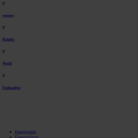
#
wasser
#
Kinder
#
Wald
#
Einkaufen
Impressum
Datenschutz