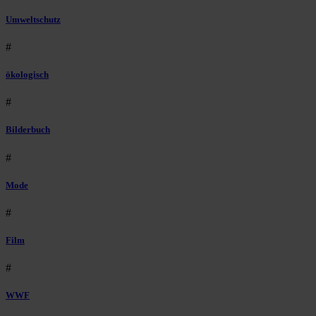
Umweltschutz
#
ökologisch
#
Bilderbuch
#
Mode
#
Film
#
WWF