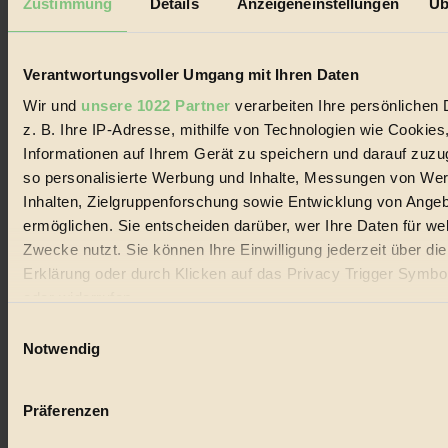
Zustimmung
Details
Anzeigeneinstellungen
Üb
Biorama steht für einen nachhaltigen Lebensstil und bewussten
Lebenswandel. Es ist eine moderne Plattform für Ideen, Menschen
und Produkte, ein Leitfaden im schnell wachsenden Markt des
Handels mit Bioprodukten, des Fair-Trade sowie der Branche
Verantwortungsvoller Umgang mit Ihren Daten
alternativer Energien.
Wir und
unsere 1022 Partner
verarbeiten Ihre persönlichen 
Social Media
z. B. Ihre IP-Adresse, mithilfe von Technologien wie Cookies
22.601 Fans auf Facebook
Informationen auf Ihrem Gerät zu speichern und darauf zuzu
3.415 Follower auf Twitter
Folge uns auf Instagram
so personalisierte Werbung und Inhalte, Messungen von We
Themen
Inhalten, Zielgruppenforschung sowie Entwicklung von Ange
#
ermöglichen. Sie entscheiden darüber, wer Ihre Daten für we
Zwecke nutzt. Sie können Ihre Einwilligung jederzeit über di
Bio
Erklärung oder durch Klicken auf das Privacy Trigger Symbo
#
oder widerrufen
Einwilligungsauswahl
Nachhaltigkeit
Wenn Sie es erlauben, würden wir auch gerne:
Notwendig
#
Informationen über Ihre geografische Lage erfassen, 
auf einige Meter genau sein können
Vegan
Präferenzen
Ihr Gerät durch aktives Scannen nach bestimmten 
(Fingerprinting) identifizieren