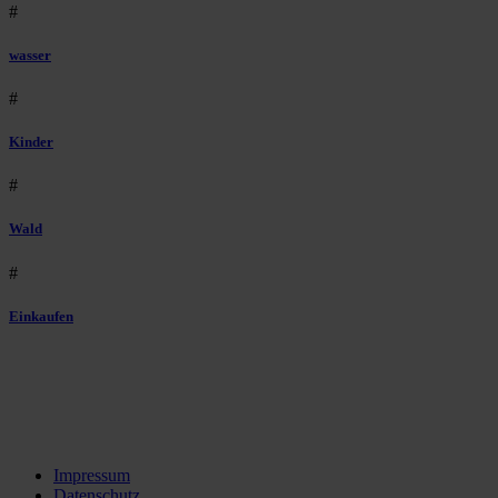
#
wasser
#
Kinder
#
Wald
#
Einkaufen
Impressum
Datenschutz