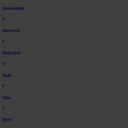
Umweltschutz
#
ökologisch
#
Bilderbuch
#
Mode
#
Film
#
WWF