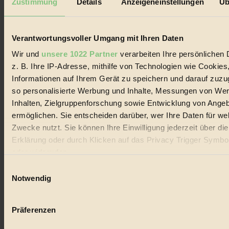
Zustimmung
Details
Anzeigeneinstellungen
Üb
Biorama steht für einen nachhaltigen Lebensstil und bewussten
Lebenswandel. Es ist eine moderne Plattform für Ideen, Menschen
und Produkte, ein Leitfaden im schnell wachsenden Markt des
Handels mit Bioprodukten, des Fair-Trade sowie der Branche
Verantwortungsvoller Umgang mit Ihren Daten
alternativer Energien.
Wir und
unsere 1022 Partner
verarbeiten Ihre persönlichen 
Social Media
z. B. Ihre IP-Adresse, mithilfe von Technologien wie Cookies
22.601 Fans auf Facebook
Informationen auf Ihrem Gerät zu speichern und darauf zuzu
3.415 Follower auf Twitter
Folge uns auf Instagram
so personalisierte Werbung und Inhalte, Messungen von We
Themen
Inhalten, Zielgruppenforschung sowie Entwicklung von Ange
#
ermöglichen. Sie entscheiden darüber, wer Ihre Daten für we
Zwecke nutzt. Sie können Ihre Einwilligung jederzeit über di
Bio
Erklärung oder durch Klicken auf das Privacy Trigger Symbo
#
oder widerrufen
Einwilligungsauswahl
Nachhaltigkeit
Wenn Sie es erlauben, würden wir auch gerne:
Notwendig
#
Informationen über Ihre geografische Lage erfassen, 
auf einige Meter genau sein können
Vegan
Präferenzen
Ihr Gerät durch aktives Scannen nach bestimmten 
(Fingerprinting) identifizieren