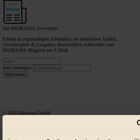
Der BIORAMA-Newsletter
Erhalte in regelmäßigen Abständen die aktuellsten Artikel,
Gewinnspiele & Ausgaben übersichtlich aufbereitet vom
BIORAMA-Magazin per E-Mail.
Jetzt eintragen:
© 2026 Biorama GmbH
Impressum & Disclaimer
Datenschutz
Mediadaten