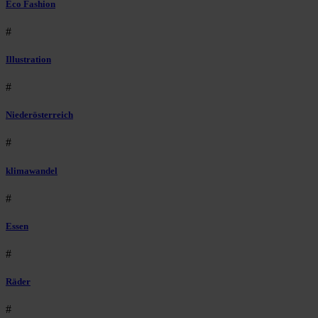
Eco Fashion
#
Illustration
#
Niederösterreich
#
klimawandel
#
Essen
#
Räder
#