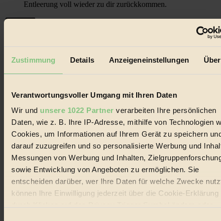
Entleerung voll wieder zu dir zurückkommen.
Zustimmung
Details
Anzeigeneinstellungen
Über
Der BIORAMA-Newsletter
Erhalte in regelmäßigen Abständen die aktuellsten Artikel,
Gewinnspiele & Ausgaben übersichtlich aufbereitet vom
Verantwortungsvoller Umgang mit Ihren Daten
BIORAMA-Magazin per E-Mail.
Wir und
unsere 1022 Partner
verarbeiten Ihre persönlichen
Daten, wie z. B. Ihre IP-Adresse, mithilfe von Technologien w
Jetzt eintragen:
Cookies, um Informationen auf Ihrem Gerät zu speichern un
darauf zuzugreifen und so personalisierte Werbung und Inhal
Messungen von Werbung und Inhalten, Zielgruppenforschun
sowie Entwicklung von Angeboten zu ermöglichen. Sie
entscheiden darüber, wer Ihre Daten für welche Zwecke nutzt
können Ihre Einwilligung jederzeit über die Cookie-Erklärung
© 2026 Biorama GmbH
durch Klicken auf das Privacy Trigger Symbol ändern oder
Impressum & Disclaimer
widerrufen
Einwilligungsauswahl