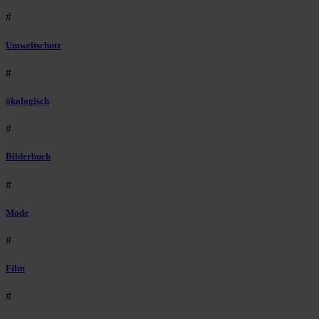
#
Umweltschutz
#
ökologisch
#
Bilderbuch
#
Mode
#
Film
#