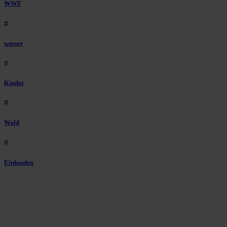
WWF
#
wasser
#
Kinder
#
Wald
#
Einkaufen