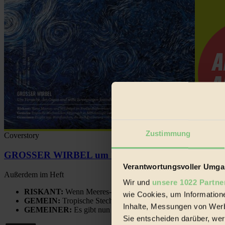
Zustimmung
Coverstory
GROSSER WIRBEL um Versuche, den Ozean und sein
Verantwortungsvoller Umgan
Außerdem im Heft
Wir und
unsere 1022 Partne
RISKANT:
Wenn Meeres- und Wildvögel im Freilandhühnerbe
wie Cookies, um Information
GEMEIN:
Tropische Stechmücken fühlen sich in Mitteleuropa
Inhalte, Messungen von Werb
GEMEINER:
Es gibt nun Weinflaschen, die nach Entleerung
Sie entscheiden darüber, wer