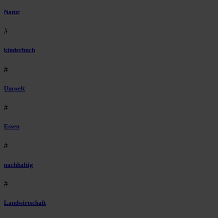
Natur
#
kinderbuch
#
Umwelt
#
Essen
#
nachhaltig
#
Landwirtschaft