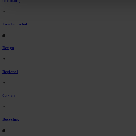
nachhaltig
#
Landwirtschaft
#
Design
#
Regional
#
Garten
#
Recycling
#