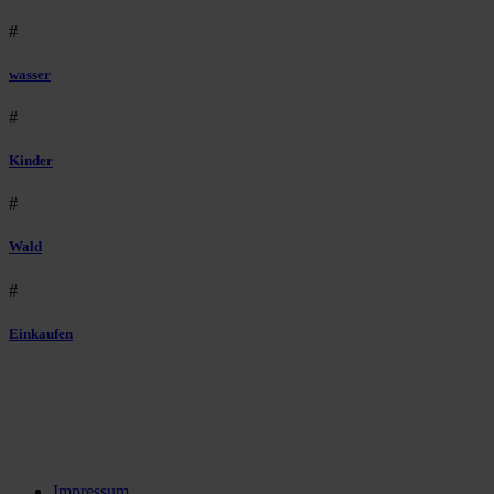
#
wasser
#
Kinder
#
Wald
#
Einkaufen
Impressum