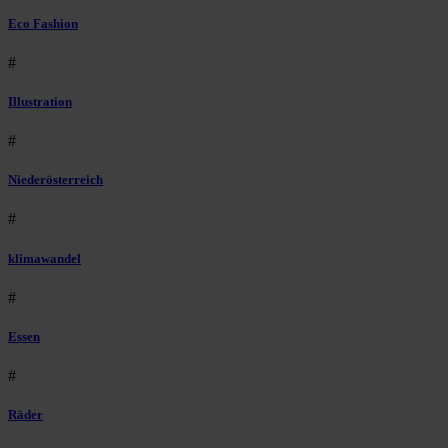
Eco Fashion
#
Illustration
#
Niederösterreich
#
klimawandel
#
Essen
#
Räder