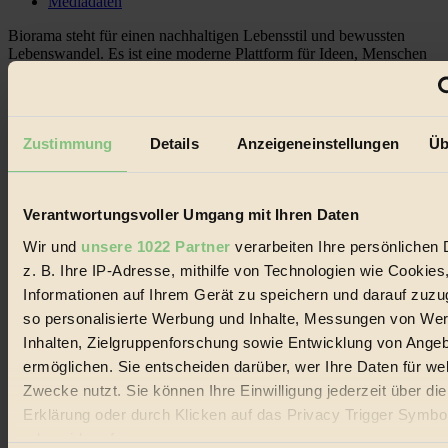
Mediadaten
Biorama steht für einen nachhaltigen Lebensstil und bewussten
Lebenswandel. Es ist eine moderne Plattform für Ideen, Menschen
und Produkte, ein Leitfaden im schnell wachsenden Markt des
Handels mit Bioprodukten, des Fair-Trade sowie der Branche
alternativer Energien.
Social Media
Zustimmung
Details
Anzeigeneinstellungen
Üb
22.601 Fans auf Facebook
3.415 Follower auf Twitter
Folge uns auf Instagram
Themen
Verantwortungsvoller Umgang mit Ihren Daten
#
Wir und
unsere 1022 Partner
verarbeiten Ihre persönlichen 
z. B. Ihre IP-Adresse, mithilfe von Technologien wie Cookies
Bio
Informationen auf Ihrem Gerät zu speichern und darauf zuzu
#
so personalisierte Werbung und Inhalte, Messungen von We
Inhalten, Zielgruppenforschung sowie Entwicklung von Ange
Nachhaltigkeit
ermöglichen. Sie entscheiden darüber, wer Ihre Daten für we
#
Zwecke nutzt. Sie können Ihre Einwilligung jederzeit über di
Erklärung oder durch Klicken auf das Privacy Trigger Symbo
Vegan
oder widerrufen