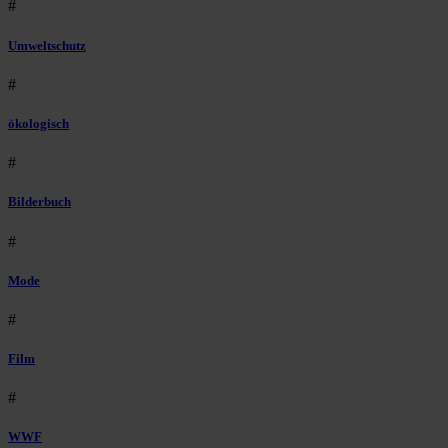
#
Umweltschutz
#
ökologisch
#
Bilderbuch
#
Mode
#
Film
#
WWF