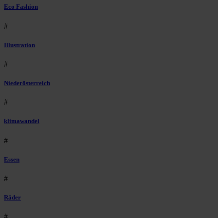
Eco Fashion
#
Illustration
#
Niederösterreich
#
klimawandel
#
Essen
#
Räder
#