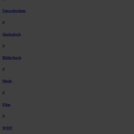
Umweltschutz
#
ökologisch
#
Bilderbuch
#
Mode
#
Film
#
WWF