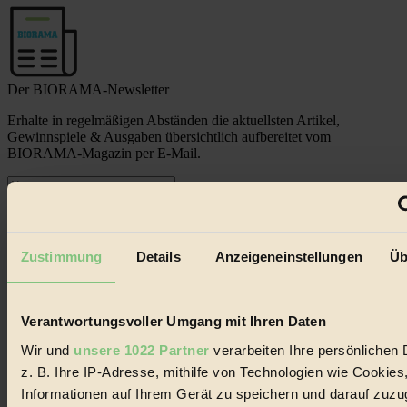
Der BIORAMA-Newsletter
Erhalte in regelmäßigen Abständen die aktuellsten Artikel,
Gewinnspiele & Ausgaben übersichtlich aufbereitet vom
BIORAMA-Magazin per E-Mail.
Jetzt eintragen:
Zustimmung
Details
Anzeigeneinstellungen
Üb
Verantwortungsvoller Umgang mit Ihren Daten
© 2026 Biorama GmbH
Wir und
unsere 1022 Partner
verarbeiten Ihre persönlichen 
Impressum & Disclaimer
z. B. Ihre IP-Adresse, mithilfe von Technologien wie Cookies
Datenschutz
Informationen auf Ihrem Gerät zu speichern und darauf zuzu
Mediadaten