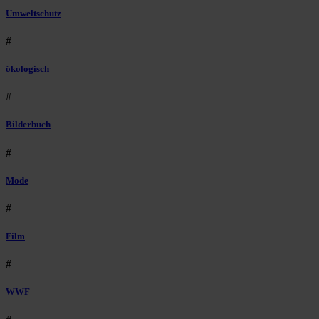
Umweltschutz
#
ökologisch
#
Bilderbuch
#
Mode
#
Film
#
WWF