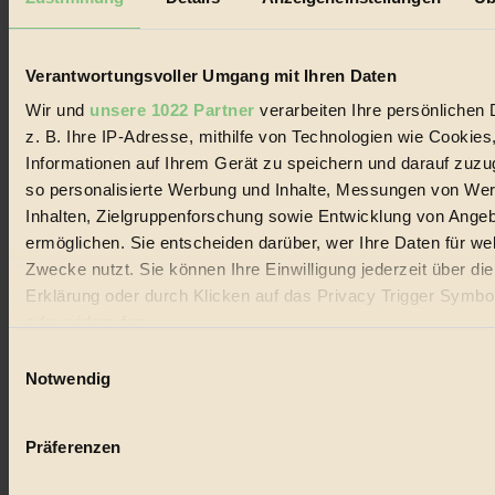
Biorama steht für einen nachhaltigen Lebensstil und bewussten
Lebenswandel. Es ist eine moderne Plattform für Ideen, Menschen
und Produkte, ein Leitfaden im schnell wachsenden Markt des
Handels mit Bioprodukten, des Fair-Trade sowie der Branche
Verantwortungsvoller Umgang mit Ihren Daten
alternativer Energien.
Wir und
unsere 1022 Partner
verarbeiten Ihre persönlichen 
Social Media
z. B. Ihre IP-Adresse, mithilfe von Technologien wie Cookies
22.601 Fans auf Facebook
Informationen auf Ihrem Gerät zu speichern und darauf zuzu
3.415 Follower auf Twitter
Folge uns auf Instagram
so personalisierte Werbung und Inhalte, Messungen von We
Themen
Inhalten, Zielgruppenforschung sowie Entwicklung von Ange
#
ermöglichen. Sie entscheiden darüber, wer Ihre Daten für we
Zwecke nutzt. Sie können Ihre Einwilligung jederzeit über di
Bio
Erklärung oder durch Klicken auf das Privacy Trigger Symbo
#
oder widerrufen
Einwilligungsauswahl
Nachhaltigkeit
Wenn Sie es erlauben, würden wir auch gerne:
Notwendig
#
Informationen über Ihre geografische Lage erfassen, 
auf einige Meter genau sein können
Vegan
Präferenzen
Ihr Gerät durch aktives Scannen nach bestimmten 
#
(Fingerprinting) identifizieren