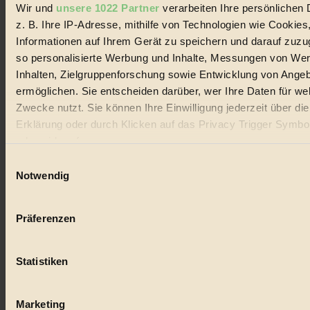
Wir und
unsere 1022 Partner
verarbeiten Ihre persönlichen 
#
z. B. Ihre IP-Adresse, mithilfe von Technologien wie Cookies
Lebensmittel
Informationen auf Ihrem Gerät zu speichern und darauf zuzu
so personalisierte Werbung und Inhalte, Messungen von We
#
Inhalten, Zielgruppenforschung sowie Entwicklung von Ange
ermöglichen. Sie entscheiden darüber, wer Ihre Daten für we
Natur
Zwecke nutzt. Sie können Ihre Einwilligung jederzeit über di
#
Erklärung oder durch Klicken auf das Privacy Trigger Symbo
oder widerrufen
kinderbuch
Einwilligungsauswahl
Wenn Sie es erlauben, würden wir auch gerne:
#
Notwendig
Informationen über Ihre geografische Lage erfassen, 
Umwelt
auf einige Meter genau sein können
Präferenzen
Ihr Gerät durch aktives Scannen nach bestimmten 
#
(Fingerprinting) identifizieren
Essen
Statistiken
Erfahren Sie mehr darüber, wie Ihre persönlichen Daten verar
werden, und legen Sie Ihre Präferenzen im
Abschnitt Einzel
#
fest.
Marketing