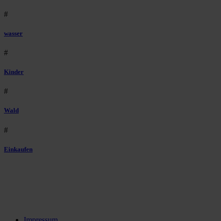
#
wasser
#
Kinder
#
Wald
#
Einkaufen
Impressum