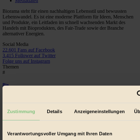
Mediadaten
Biorama steht für einen nachhaltigen Lebensstil und bewussten
Lebenswandel. Es ist eine moderne Plattform für Ideen, Menschen
und Produkte, ein Leitfaden im schnell wachsenden Markt des
Handels mit Bioprodukten, des Fair-Trade sowie der Branche
alternativer Energien.
Social Media
22.601 Fans auf Facebook
3.415 Follower auf Twitter
Folge uns auf Instagram
Themen
#
Bio
#
Nachhaltigkeit
Zustimmung
Details
Anzeigeneinstellungen
Üb
#
Verantwortungsvoller Umgang mit Ihren Daten
Vegan