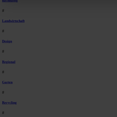
nachhaltig
#
Landwirtschaft
#
Design
#
Regional
#
Garten
#
Recycling
#