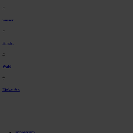
#
wasser
#
Kinder
#
Wald
#
Einkaufen
Impressum