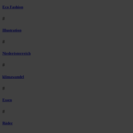
Eco Fashion
#
Illustration
#
Niederösterreich
#
klimawandel
#
Essen
#
Räder