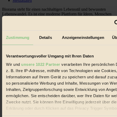
Mediadaten
Biorama steht für einen nachhaltigen Lebensstil und bewussten
Lebenswandel. Es ist eine moderne Plattform für Ideen, Menschen
und Produkte, ein Leitfaden im schnell wachsenden Markt des
Handels mit Bioprodukten, des Fair-Trade sowie der Branche
alternativer Energien.
Social Media
Zustimmung
Details
Anzeigeneinstellungen
Üb
22.601 Fans auf Facebook
3.415 Follower auf Twitter
Folge uns auf Instagram
Themen
Verantwortungsvoller Umgang mit Ihren Daten
#
Wir und
unsere 1022 Partner
verarbeiten Ihre persönlichen 
z. B. Ihre IP-Adresse, mithilfe von Technologien wie Cookies
Bio
Informationen auf Ihrem Gerät zu speichern und darauf zuzu
#
so personalisierte Werbung und Inhalte, Messungen von We
Inhalten, Zielgruppenforschung sowie Entwicklung von Ange
Nachhaltigkeit
ermöglichen. Sie entscheiden darüber, wer Ihre Daten für we
#
Zwecke nutzt. Sie können Ihre Einwilligung jederzeit über di
Erklärung oder durch Klicken auf das Privacy Trigger Symbo
Vegan
oder widerrufen