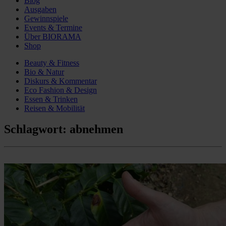
Blog
Ausgaben
Gewinnspiele
Events & Termine
Über BIORAMA
Shop
Beauty & Fitness
Bio & Natur
Diskurs & Kommentar
Eco Fashion & Design
Essen & Trinken
Reisen & Mobilität
Schlagwort:
abnehmen