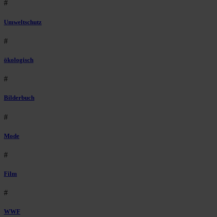
#
Umweltschutz
#
ökologisch
#
Bilderbuch
#
Mode
#
Film
#
WWF