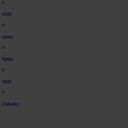
#
WWF
#
wasser
#
Kinder
#
Wald
#
Einkaufen