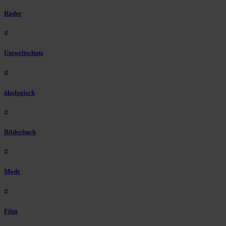
Räder
#
Umweltschutz
#
ökologisch
#
Bilderbuch
#
Mode
#
Film