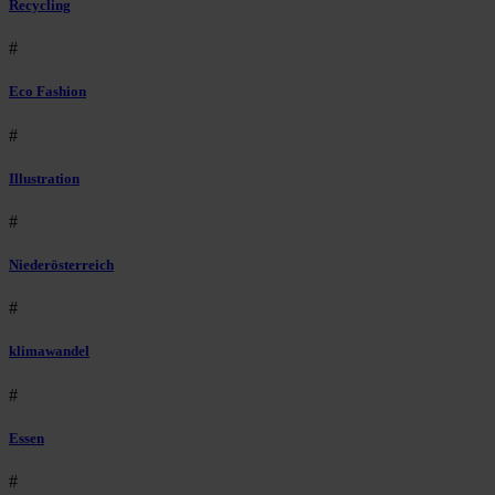
Recycling
#
Eco Fashion
#
Illustration
#
Niederösterreich
#
klimawandel
#
Essen
#