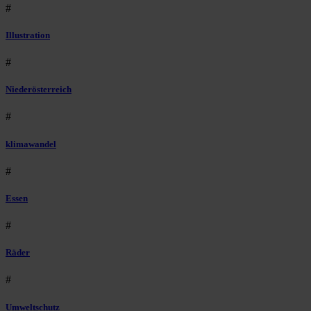
#
Illustration
#
Niederösterreich
#
klimawandel
#
Essen
#
Räder
#
Umweltschutz