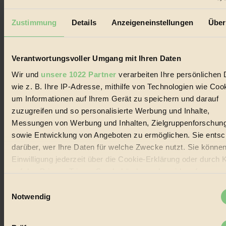
Lebenswandel. Es ist eine moderne Plattform für Ideen, Menschen
und Produkte, ein Leitfaden im schnell wachsenden Markt des
Handels mit Bioprodukten, des Fair-Trade sowie der Branche
Zustimmung
Details
Anzeigeneinstellungen
Über
alternativer Energien.
Social Media
22.601 Fans auf Facebook
Verantwortungsvoller Umgang mit Ihren Daten
3.415 Follower auf Twitter
Folge uns auf Instagram
Wir und
unsere 1022 Partner
verarbeiten Ihre persönlichen 
Themen
wie z. B. Ihre IP-Adresse, mithilfe von Technologien wie Coo
#
um Informationen auf Ihrem Gerät zu speichern und darauf
zuzugreifen und so personalisierte Werbung und Inhalte,
Bio
Messungen von Werbung und Inhalten, Zielgruppenforschun
#
sowie Entwicklung von Angeboten zu ermöglichen. Sie entsc
darüber, wer Ihre Daten für welche Zwecke nutzt. Sie können
Nachhaltigkeit
Einwilligung jederzeit über die Cookie-Erklärung oder durch 
#
auf das Privacy Trigger Symbol ändern oder widerrufen
Einwilligungsauswahl
Vegan
Wenn Sie es erlauben, würden wir auch gerne:
Notwendig
Informationen über Ihre geografische Lage erfassen,
#
bis auf einige Meter genau sein können