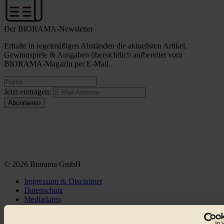
Der BIORAMA-Newsletter
Erhalte in regelmäßigen Abständen die aktuellsten Artikel,
Gewinnspiele & Ausgaben übersichtlich aufbereitet vom
BIORAMA-Magazin per E-Mail.
Jetzt eintragen:
© 2026 Biorama GmbH
Impressum & Disclaimer
Datenschutz
Mediadaten
Biorama steht für einen nachhaltigen Lebensstil und bewussten