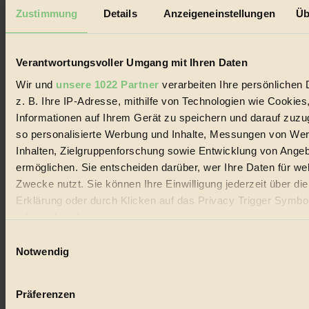
Mediadaten
Zustimmung
Details
Anzeigeneinstellungen
Üb
Biorama steht für einen nachhaltigen Lebensstil und bewussten
Lebenswandel. Es ist eine moderne Plattform für Ideen, Menschen
und Produkte, ein Leitfaden im schnell wachsenden Markt des
Verantwortungsvoller Umgang mit Ihren Daten
Handels mit Bioprodukten, des Fair-Trade sowie der Branche
alternativer Energien.
Wir und
unsere 1022 Partner
verarbeiten Ihre persönlichen 
z. B. Ihre IP-Adresse, mithilfe von Technologien wie Cookies
Social Media
22.601 Fans auf Facebook
Informationen auf Ihrem Gerät zu speichern und darauf zuzu
3.415 Follower auf Twitter
so personalisierte Werbung und Inhalte, Messungen von We
Folge uns auf Instagram
Inhalten, Zielgruppenforschung sowie Entwicklung von Ange
Themen
#
ermöglichen. Sie entscheiden darüber, wer Ihre Daten für we
Zwecke nutzt. Sie können Ihre Einwilligung jederzeit über di
Bio
Erklärung oder durch Klicken auf das Privacy Trigger Symbo
oder widerrufen
#
Einwilligungsauswahl
Nachhaltigkeit
Wenn Sie es erlauben, würden wir auch gerne:
Notwendig
Informationen über Ihre geografische Lage erfassen, 
#
auf einige Meter genau sein können
Präferenzen
Vegan
Ihr Gerät durch aktives Scannen nach bestimmten 