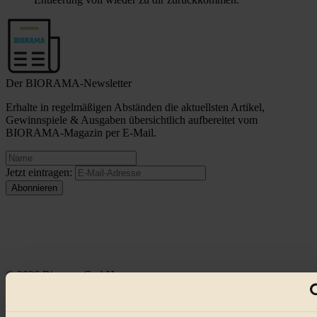
Der BIORAMA-Newsletter
Erhalte in regelmäßigen Abständen die aktuellsten Artikel,
Gewinnspiele & Ausgaben übersichtlich aufbereitet vom
BIORAMA-Magazin per E-Mail.
Jetzt eintragen:
© 2026 Biorama GmbH
Impressum & Disclaimer
Datenschutz