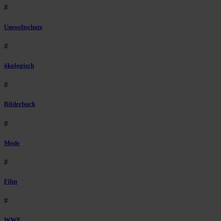
#
Umweltschutz
#
ökologisch
#
Bilderbuch
#
Mode
#
Film
#
WWF