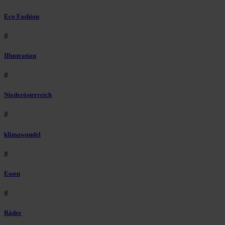
Eco Fashion
#
Illustration
#
Niederösterreich
#
klimawandel
#
Essen
#
Räder