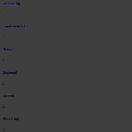
nachhaltig
#
Landwirtschaft
#
Design
#
Regional
#
Garten
#
Recycling
#