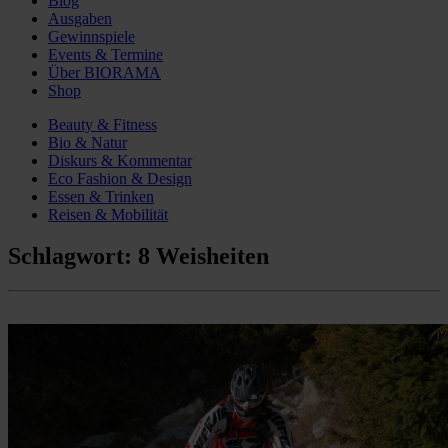
Blog
Ausgaben
Gewinnspiele
Events & Termine
Über BIORAMA
Shop
Beauty & Fitness
Bio & Natur
Diskurs & Kommentar
Eco Fashion & Design
Essen & Trinken
Reisen & Mobilität
Schlagwort:
8 Weisheiten