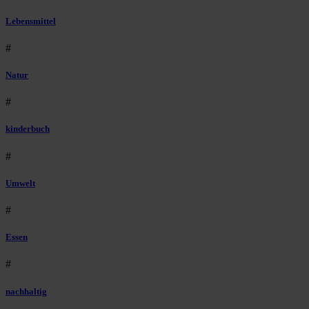
Lebensmittel
#
Natur
#
kinderbuch
#
Umwelt
#
Essen
#
nachhaltig