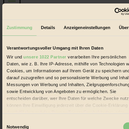
Der BIORAMA-Newsletter
Zustimmung
Details
Anzeigeneinstellungen
Über
Erhalte in regelmäßigen Abständen die aktuellsten Artikel,
Gewinnspiele & Ausgaben übersichtlich aufbereitet vom
BIORAMA-Magazin per E-Mail.
Verantwortungsvoller Umgang mit Ihren Daten
Wir und
unsere 1022 Partner
verarbeiten Ihre persönlichen
Jetzt eintragen:
Daten, wie z. B. Ihre IP-Adresse, mithilfe von Technologien w
Cookies, um Informationen auf Ihrem Gerät zu speichern un
darauf zuzugreifen und so personalisierte Werbung und Inhal
Messungen von Werbung und Inhalten, Zielgruppenforschun
sowie Entwicklung von Angeboten zu ermöglichen. Sie
entscheiden darüber, wer Ihre Daten für welche Zwecke nutzt
© 2026 Biorama GmbH
können Ihre Einwilligung jederzeit über die Cookie-Erklärung
Impressum & Disclaimer
durch Klicken auf das Privacy Trigger Symbol ändern oder
Datenschutz
widerrufen
Einwilligungsauswahl
Mediadaten
Notwendig