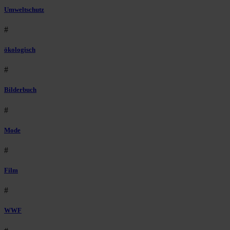
Umweltschutz
#
ökologisch
#
Bilderbuch
#
Mode
#
Film
#
WWF