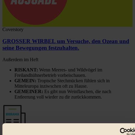
Coverstory
GROSSER WIRBEL um Versuche, den Ozean und
seine Bewegungen festzuhalten.
Außerdem im Heft
RISKANT:
Wenn Meeres- und Wildvögel im
Freilandhühnerbetrieb vorbeischauen.
GEMEIN:
Tropische Stechmücken fühlen sich in
Mitteleuropa inziwschen oft zu Hause.
GEMEINER:
Es gibt nun Weinflaschen, die nach
Entleerung voll wieder zu dir zurückkommen.
Der BIORAMA-Newsletter