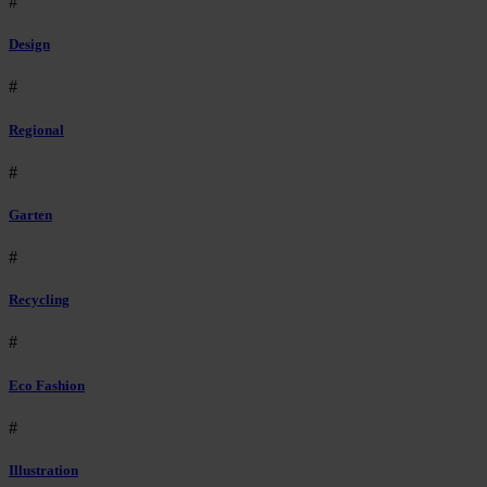
#
Design
#
Regional
#
Garten
#
Recycling
#
Eco Fashion
#
Illustration