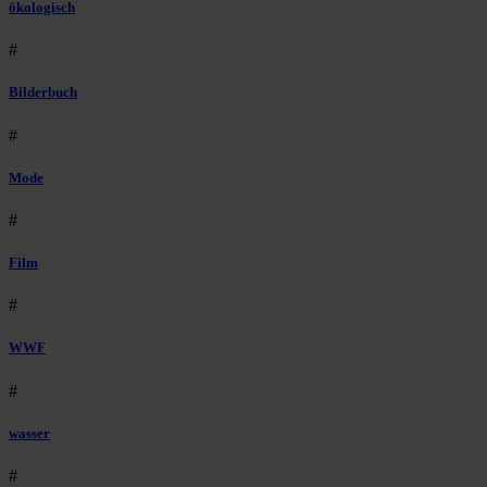
ökologisch
#
Bilderbuch
#
Mode
#
Film
#
WWF
#
wasser
#