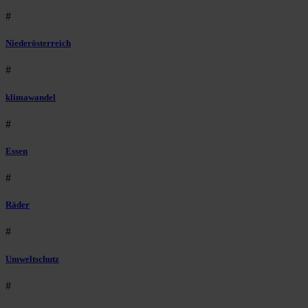
#
Niederösterreich
#
klimawandel
#
Essen
#
Räder
#
Umweltschutz
#