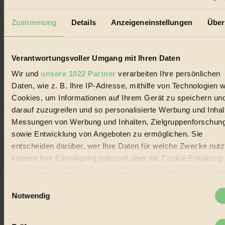
Erhalte in regelmäßigen Abständen die aktuellsten Artikel,
Gewinnspiele & Ausgaben übersichtlich aufbereitet vom
Zustimmung
Details
Anzeigeneinstellungen
Über
BIORAMA-Magazin per E-Mail.
Verantwortungsvoller Umgang mit Ihren Daten
Jetzt eintragen:
Wir und
unsere 1022 Partner
verarbeiten Ihre persönlichen
Daten, wie z. B. Ihre IP-Adresse, mithilfe von Technologien w
Cookies, um Informationen auf Ihrem Gerät zu speichern un
darauf zuzugreifen und so personalisierte Werbung und Inhal
Messungen von Werbung und Inhalten, Zielgruppenforschun
© 2026 Biorama GmbH
sowie Entwicklung von Angeboten zu ermöglichen. Sie
entscheiden darüber, wer Ihre Daten für welche Zwecke nutzt
Impressum & Disclaimer
Datenschutz
können Ihre Einwilligung jederzeit über die Cookie-Erklärung
Mediadaten
durch Klicken auf das Privacy Trigger Symbol ändern oder
widerrufen
Biorama steht für einen nachhaltigen Lebensstil und bewussten
Einwilligungsauswahl
Lebenswandel. Es ist eine moderne Plattform für Ideen, Menschen
Notwendig
und Produkte, ein Leitfaden im schnell wachsenden Markt des
Wenn Sie es erlauben, würden wir auch gerne:
Handels mit Bioprodukten, des Fair-Trade sowie der Branche
alternativer Energien.
Informationen über Ihre geografische Lage erfassen,