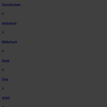
Umweltschutz
#
ökologisch
#
Bilderbuch
#
Mode
#
Film
#
WWF