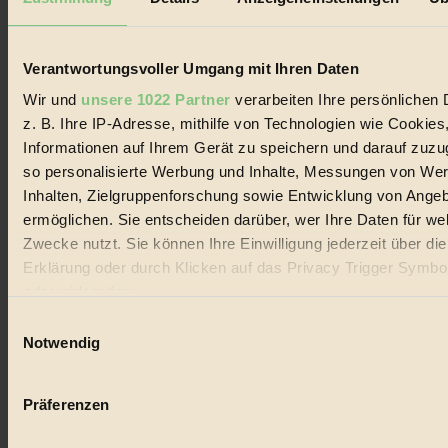
Biorama steht für einen nachhaltigen Lebensstil und bewussten
Lebenswandel. Es ist eine moderne Plattform für Ideen, Menschen
und Produkte, ein Leitfaden im schnell wachsenden Markt des
Handels mit Bioprodukten, des Fair-Trade sowie der Branche
Verantwortungsvoller Umgang mit Ihren Daten
alternativer Energien.
Wir und
unsere 1022 Partner
verarbeiten Ihre persönlichen 
Social Media
z. B. Ihre IP-Adresse, mithilfe von Technologien wie Cookies
22.601 Fans auf Facebook
Informationen auf Ihrem Gerät zu speichern und darauf zuzu
3.415 Follower auf Twitter
Folge uns auf Instagram
so personalisierte Werbung und Inhalte, Messungen von We
Themen
Inhalten, Zielgruppenforschung sowie Entwicklung von Ange
#
ermöglichen. Sie entscheiden darüber, wer Ihre Daten für we
Zwecke nutzt. Sie können Ihre Einwilligung jederzeit über di
Bio
Erklärung oder durch Klicken auf das Privacy Trigger Symbo
#
oder widerrufen
Einwilligungsauswahl
Nachhaltigkeit
Wenn Sie es erlauben, würden wir auch gerne:
Notwendig
#
Informationen über Ihre geografische Lage erfassen, 
auf einige Meter genau sein können
Vegan
Präferenzen
Ihr Gerät durch aktives Scannen nach bestimmten 
#
(Fingerprinting) identifizieren