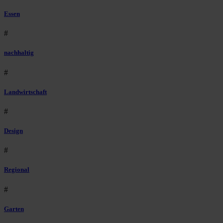
Essen
#
nachhaltig
#
Landwirtschaft
#
Design
#
Regional
#
Garten