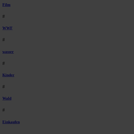
Film
#
WWF
#
wasser
#
Kinder
#
Wald
#
Einkaufen