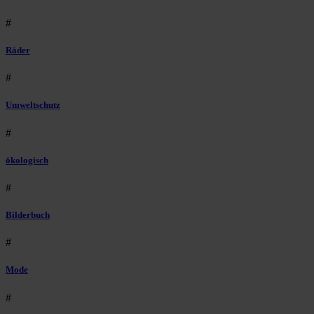
#
Räder
#
Umweltschutz
#
ökologisch
#
Bilderbuch
#
Mode
#