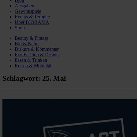
Blog
Ausgaben
Gewinnspiele
Events & Termine
Über BIORAMA
Shop
Beauty & Fitness
Bio & Natur
Diskurs & Kommentar
Eco Fashion & Design
Essen & Trinken
Reisen & Mobilität
Schlagwort:
25. Mai