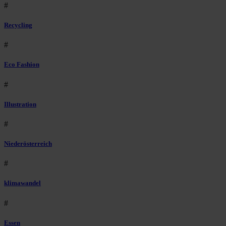
#
Recycling
#
Eco Fashion
#
Illustration
#
Niederösterreich
#
klimawandel
#
Essen