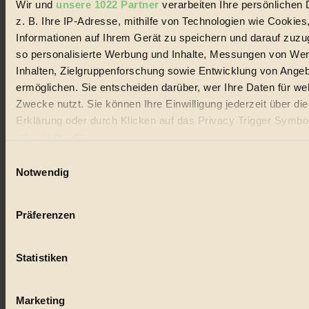
Wir und
unsere 1022 Partner
verarbeiten Ihre persönlichen 
z. B. Ihre IP-Adresse, mithilfe von Technologien wie Cookies
© 2026 Biorama GmbH
Informationen auf Ihrem Gerät zu speichern und darauf zuzu
Impressum & Disclaimer
so personalisierte Werbung und Inhalte, Messungen von We
Datenschutz
Inhalten, Zielgruppenforschung sowie Entwicklung von Ange
Mediadaten
ermöglichen. Sie entscheiden darüber, wer Ihre Daten für we
Biorama steht für einen nachhaltigen Lebensstil und bewussten
Zwecke nutzt. Sie können Ihre Einwilligung jederzeit über di
Lebenswandel. Es ist eine moderne Plattform für Ideen, Menschen
Erklärung oder durch Klicken auf das Privacy Trigger Symbo
und Produkte, ein Leitfaden im schnell wachsenden Markt des
Handels mit Bioprodukten, des Fair-Trade sowie der Branche
oder widerrufen
alternativer Energien.
Einwilligungsauswahl
Social Media
Wenn Sie es erlauben, würden wir auch gerne:
Notwendig
22.601 Fans auf Facebook
Informationen über Ihre geografische Lage erfassen, 
3.415 Follower auf Twitter
auf einige Meter genau sein können
Folge uns auf Instagram
Präferenzen
Themen
Ihr Gerät durch aktives Scannen nach bestimmten 
#
(Fingerprinting) identifizieren
Statistiken
Erfahren Sie mehr darüber, wie Ihre persönlichen Daten verar
Bio
werden, und legen Sie Ihre Präferenzen im
Abschnitt Einzel
#
fest.
Marketing