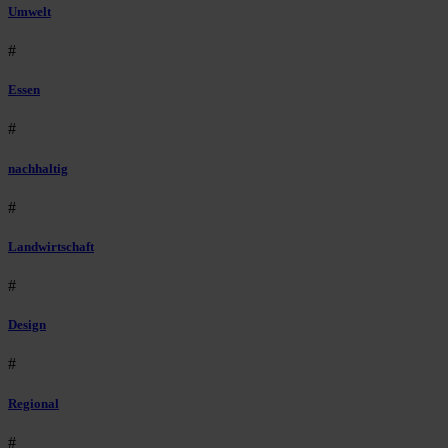
Umwelt
#
Essen
#
nachhaltig
#
Landwirtschaft
#
Design
#
Regional
#