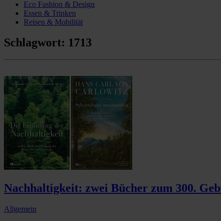
Eco Fashion & Design
Essen & Trinken
Reisen & Mobilität
Schlagwort:
1713
Nachhaltigkeit: zwei Bücher zum 300. Geb
Allgemein