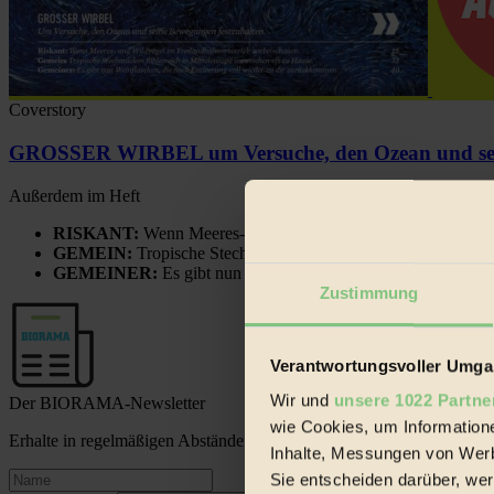
Coverstory
GROSSER WIRBEL um Versuche, den Ozean und sein
Außerdem im Heft
RISKANT:
Wenn Meeres- und Wildvögel im Freilandhühnerbe
GEMEIN:
Tropische Stechmücken fühlen sich in Mitteleuropa
GEMEINER:
Es gibt nun Weinflaschen, die nach Entleerung
Zustimmung
Verantwortungsvoller Umgan
Wir und
unsere 1022 Partne
Der BIORAMA-Newsletter
wie Cookies, um Information
Erhalte in regelmäßigen Abständen die aktuellsten Artikel, Gewinn
Inhalte, Messungen von Werb
Sie entscheiden darüber, wer