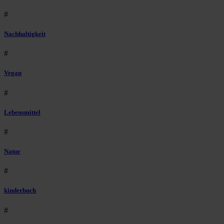
#
Nachhaltigkeit
#
Vegan
#
Lebensmittel
#
Natur
#
kinderbuch
#