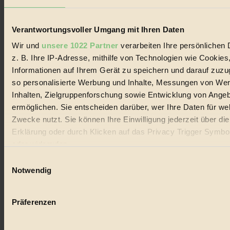
Lebenswandel. Es ist eine moderne Plattform für Ideen, Menschen
und Produkte, ein Leitfaden im schnell wachsenden Markt des
Handels mit Bioprodukten, des Fair-Trade sowie der Branche
Verantwortungsvoller Umgang mit Ihren Daten
alternativer Energien.
Wir und
unsere 1022 Partner
verarbeiten Ihre persönlichen 
Social Media
z. B. Ihre IP-Adresse, mithilfe von Technologien wie Cookies
22.601 Fans auf Facebook
3.415 Follower auf Twitter
Informationen auf Ihrem Gerät zu speichern und darauf zuzu
Folge uns auf Instagram
so personalisierte Werbung und Inhalte, Messungen von We
Themen
Inhalten, Zielgruppenforschung sowie Entwicklung von Ange
#
ermöglichen. Sie entscheiden darüber, wer Ihre Daten für we
Bio
Zwecke nutzt. Sie können Ihre Einwilligung jederzeit über di
Erklärung oder durch Klicken auf das Privacy Trigger Symbo
#
oder widerrufen
Nachhaltigkeit
Einwilligungsauswahl
Wenn Sie es erlauben, würden wir auch gerne:
Notwendig
#
Informationen über Ihre geografische Lage erfassen, 
auf einige Meter genau sein können
Vegan
Präferenzen
Ihr Gerät durch aktives Scannen nach bestimmten 
#
(Fingerprinting) identifizieren