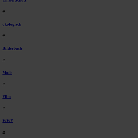
Umweltschutz
#
ökologisch
#
Bilderbuch
#
Mode
#
Film
#
WWF
#