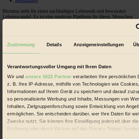
Mediadaten
Biorama steht für einen nachhaltigen Lebensstil und bewussten
Lebenswandel. Es ist eine moderne Plattform für Ideen, Menschen
und Produkte, ein Leitfaden im schnell wachsenden Markt des
Handels mit Bioprodukten, des Fair-Trade sowie der Branche
alternativer Energien.
Social Media
Zustimmung
Details
Anzeigeneinstellungen
Üb
22.601 Fans auf Facebook
3.415 Follower auf Twitter
Folge uns auf Instagram
Themen
Verantwortungsvoller Umgang mit Ihren Daten
#
Wir und
unsere 1022 Partner
verarbeiten Ihre persönlichen 
z. B. Ihre IP-Adresse, mithilfe von Technologien wie Cookies
Bio
Informationen auf Ihrem Gerät zu speichern und darauf zuzu
#
so personalisierte Werbung und Inhalte, Messungen von We
Inhalten, Zielgruppenforschung sowie Entwicklung von Ange
Nachhaltigkeit
ermöglichen. Sie entscheiden darüber, wer Ihre Daten für we
#
Zwecke nutzt. Sie können Ihre Einwilligung jederzeit über di
Erklärung oder durch Klicken auf das Privacy Trigger Symbo
Vegan
oder widerrufen