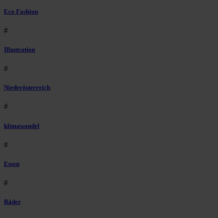
Eco Fashion
#
Illustration
#
Niederösterreich
#
klimawandel
#
Essen
#
Räder