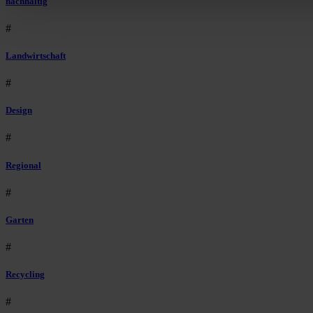
nachhaltig
#
Landwirtschaft
#
Design
#
Regional
#
Garten
#
Recycling
#