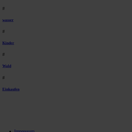
#
wasser
#
Kinder
#
Wald
#
Einkaufen
Impressum