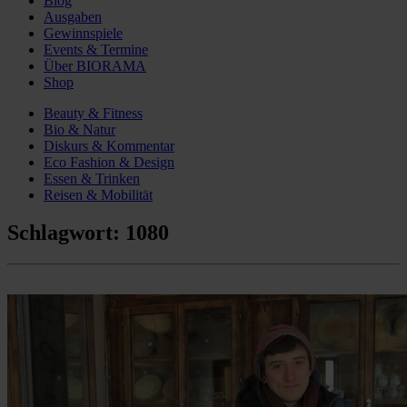
Blog
Ausgaben
Gewinnspiele
Events & Termine
Über BIORAMA
Shop
Beauty & Fitness
Bio & Natur
Diskurs & Kommentar
Eco Fashion & Design
Essen & Trinken
Reisen & Mobilität
Schlagwort:
1080