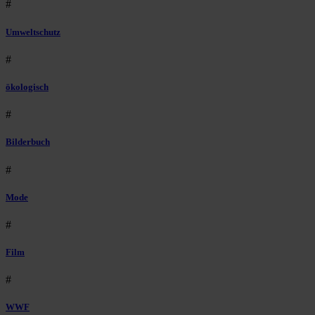
#
Umweltschutz
#
ökologisch
#
Bilderbuch
#
Mode
#
Film
#
WWF