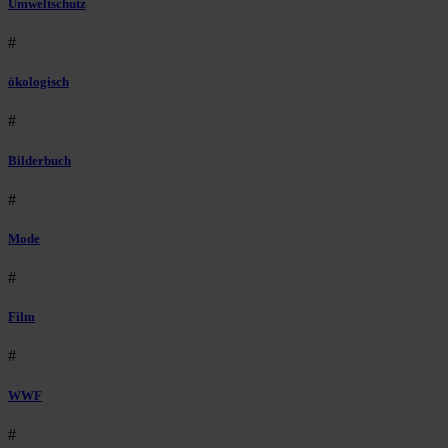
Umweltschutz
#
ökologisch
#
Bilderbuch
#
Mode
#
Film
#
WWF
#