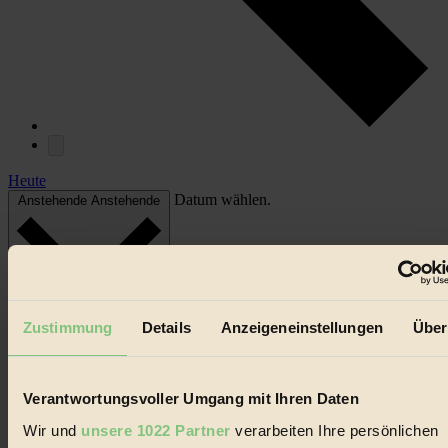
Heute
Datum wählen.
Anstehende
Anstehende
Zustimmung
Details
Anzeigeneinstellungen
Über
Verantwortungsvoller Umgang mit Ihren Daten
Wir und
unsere 1022 Partner
verarbeiten Ihre persönlichen