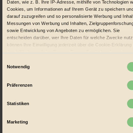
Daten, wie z. B. Ihre IP-Adresse, mithilfe von Technologien w
Cookies, um Informationen auf Ihrem Gerät zu speichern un
darauf zuzugreifen und so personalisierte Werbung und Inhal
Messungen von Werbung und Inhalten, Zielgruppenforschun
sowie Entwicklung von Angeboten zu ermöglichen. Sie
entscheiden darüber, wer Ihre Daten für welche Zwecke nutzt
können Ihre Einwilligung jederzeit über die Cookie-Erklärung
durch Klicken auf das Privacy Trigger Symbol ändern oder
widerrufen
Einwilligungsauswahl
Notwendig
Wenn Sie es erlauben, würden wir auch gerne:
Informationen über Ihre geografische Lage erfassen,
Präferenzen
welche bis auf einige Meter genau sein können
Ihr Gerät durch aktives Scannen nach bestimmten
Merkmalen (Fingerprinting) identifizieren
Statistiken
Erfahren Sie mehr darüber, wie Ihre persönlichen Daten
verarbeitet werden, und legen Sie Ihre Präferenzen im
Absch
Marketing
Einzelheiten
fest.