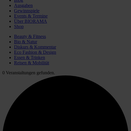
Blog
Ausgaben
Gewinnspiele
Events & Termine
Über BIORAMA
Shop
Beauty & Fitness
Bio & Natur
Diskurs & Kommentar
Eco Fashion & Design
Essen & Trinken
Reisen & Mobilität
0 Veranstaltungen gefunden.