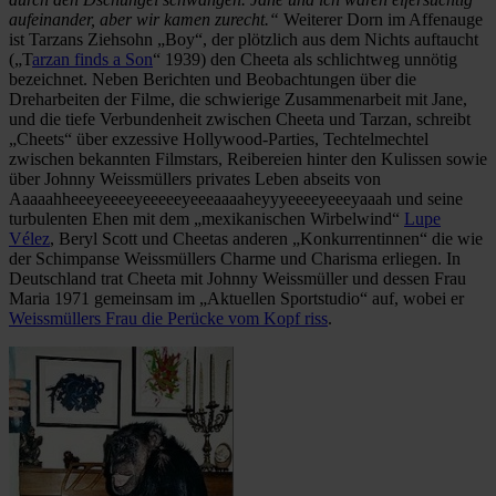
aufeinander, aber wir kamen zurecht.“
Weiterer Dorn im Affenauge
ist Tarzans Ziehsohn „Boy“, der plötzlich aus dem Nichts auftaucht
(„T
arzan finds a Son
“ 1939) den Cheeta als schlichtweg unnötig
bezeichnet. Neben Berichten und Beobachtungen über die
Dreharbeiten der Filme, die schwierige Zusammenarbeit mit Jane,
und die tiefe Verbundenheit zwischen Cheeta und Tarzan, schreibt
„Cheets“ über exzessive Hollywood-Parties, Techtelmechtel
zwischen bekannten Filmstars, Reibereien hinter den Kulissen sowie
über Johnny Weissmüllers privates Leben abseits von
Aaaaahheeeyeeeeyeeeeeyeeeaaaaheyyyeeeeyeeeyaaah und seine
turbulenten Ehen mit dem „mexikanischen Wirbelwind“
Lupe
Vélez
, Beryl Scott und Cheetas anderen „Konkurrentinnen“ die wie
der Schimpanse Weissmüllers Charme und Charisma erliegen. In
Deutschland trat Cheeta mit Johnny Weissmüller und dessen Frau
Maria 1971 gemeinsam im „Aktuellen Sportstudio“ auf, wobei er
Weissmüllers Frau die Perücke vom Kopf riss
.