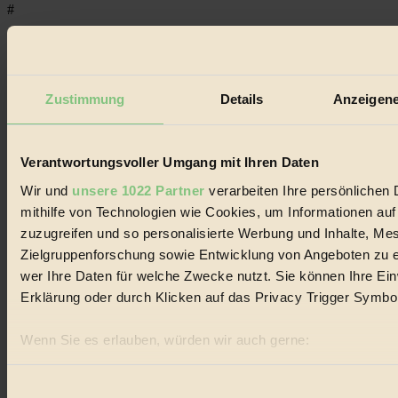
#
Regional
#
Zustimmung
Details
Anzeigene
Garten
#
Verantwortungsvoller Umgang mit Ihren Daten
Recycling
Wir und
unsere 1022 Partner
verarbeiten Ihre persönlichen 
mithilfe von Technologien wie Cookies, um Informationen au
#
zuzugreifen und so personalisierte Werbung und Inhalte, M
Eco Fashion
Zielgruppenforschung sowie Entwicklung von Angeboten zu e
wer Ihre Daten für welche Zwecke nutzt. Sie können Ihre Einw
#
Erklärung oder durch Klicken auf das Privacy Trigger Symbo
Illustration
Wenn Sie es erlauben, würden wir auch gerne:
#
Informationen über Ihre geografische Lage erfassen, 
sein können
Einwilligungsauswahl
Niederösterreich