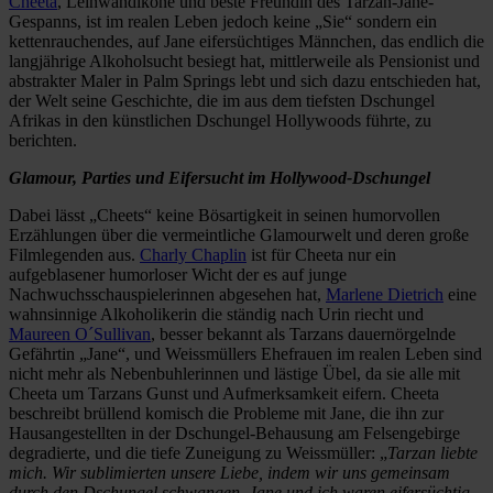
Cheeta
, Leinwandikone und beste Freundin des Tarzan-Jane-
Gespanns, ist im realen Leben jedoch keine „Sie“ sondern ein
kettenrauchendes, auf Jane eifersüchtiges Männchen, das endlich die
langjährige Alkoholsucht besiegt hat, mittlerweile als Pensionist und
abstrakter Maler in Palm Springs lebt und sich dazu entschieden hat,
der Welt seine Geschichte, die im aus dem tiefsten Dschungel
Afrikas in den künstlichen Dschungel Hollywoods führte, zu
berichten.
Glamour, Parties und Eifersucht im Hollywood-Dschungel
Dabei lässt „Cheets“ keine Bösartigkeit in seinen humorvollen
Erzählungen über die vermeintliche Glamourwelt und deren große
Filmlegenden aus.
Charly Chaplin
ist für Cheeta nur ein
aufgeblasener humorloser Wicht der es auf junge
Nachwuchsschauspielerinnen abgesehen hat,
Marlene Dietrich
eine
wahnsinnige Alkoholikerin die ständig nach Urin riecht und
Maureen O´Sullivan
, besser bekannt als Tarzans dauernörgelnde
Gefährtin „Jane“, und Weissmüllers Ehefrauen im realen Leben sind
nicht mehr als Nebenbuhlerinnen und lästige Übel, da sie alle mit
Cheeta um Tarzans Gunst und Aufmerksamkeit eifern. Cheeta
beschreibt brüllend komisch die Probleme mit Jane, die ihn zur
Hausangestellten in der Dschungel-Behausung am Felsengebirge
degradierte, und die tiefe Zuneigung zu Weissmüller: „
Tarzan liebte
mich. Wir sublimierten unsere Liebe, indem wir uns gemeinsam
durch den Dschungel schwangen. Jane und ich waren eifersüchtig