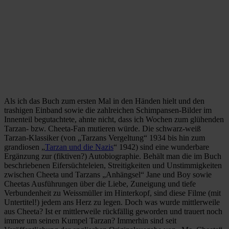
Als ich das Buch zum ersten Mal in den Händen hielt und den
trashigen Einband sowie die zahlreichen Schimpansen-Bilder im
Innenteil begutachtete, ahnte nicht, dass ich Wochen zum glühenden
Tarzan- bzw. Cheeta-Fan mutieren würde. Die schwarz-weiß
Tarzan-Klassiker (von „Tarzans Vergeltung“ 1934 bis hin zum
grandiosen „
Tarzan und die Nazis
“ 1942) sind eine wunderbare
Ergänzung zur (fiktiven?) Autobiographie. Behält man die im Buch
beschriebenen Eifersüchteleien, Streitigkeiten und Unstimmigkeiten
zwischen Cheeta und Tarzans „Anhängsel“ Jane und Boy sowie
Cheetas Ausführungen über die Liebe, Zuneigung und tiefe
Verbundenheit zu Weissmüller im Hinterkopf, sind diese Filme (mit
Untertitel!) jedem ans Herz zu legen. Doch was wurde mittlerweile
aus Cheeta? Ist er mittlerweile rückfällig geworden und trauert noch
immer um seinen Kumpel Tarzan? Immerhin sind seit