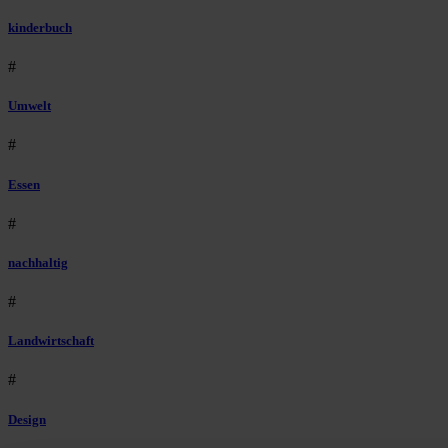
kinderbuch
#
Umwelt
#
Essen
#
nachhaltig
#
Landwirtschaft
#
Design