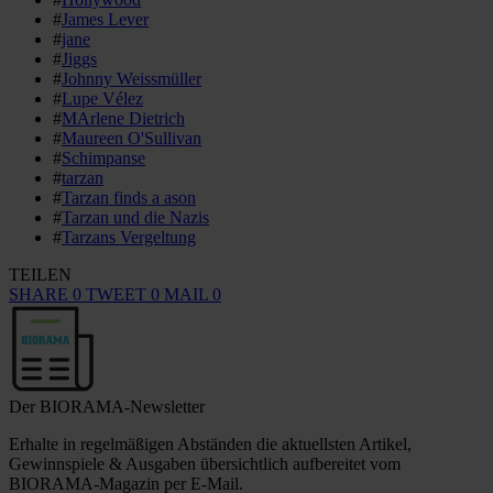
#
James Lever
#
jane
#
Jiggs
#
Johnny Weissmüller
#
Lupe Vélez
#
MArlene Dietrich
#
Maureen O'Sullivan
#
Schimpanse
#
tarzan
#
Tarzan finds a ason
#
Tarzan und die Nazis
#
Tarzans Vergeltung
TEILEN
SHARE
0
TWEET
0
MAIL
0
Der BIORAMA-Newsletter
Erhalte in regelmäßigen Abständen die aktuellsten Artikel,
Gewinnspiele & Ausgaben übersichtlich aufbereitet vom
BIORAMA-Magazin per E-Mail.