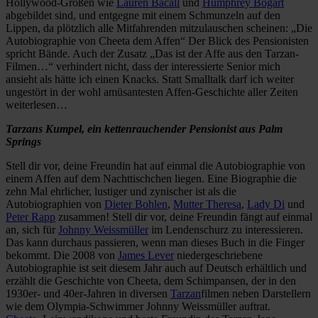
Hollywood-Größen wie
Lauren Bacall
und
Humphrey Bogart
abgebildet sind, und entgegne mit einem Schmunzeln auf den
Lippen, da plötzlich alle Mitfahrenden mitzulauschen scheinen: „Die
Autobiographie von Cheeta dem Affen“ Der Blick des Pensionisten
spricht Bände. Auch der Zusatz „Das ist der Affe aus den Tarzan-
Filmen…“ verhindert nicht, dass der interessierte Senior mich
ansieht als hätte ich einen Knacks. Statt Smalltalk darf ich weiter
ungestört in der wohl amüsantesten Affen-Geschichte aller Zeiten
weiterlesen…
Tarzans Kumpel, ein kettenrauchender Pensionist aus Palm
Springs
Stell dir vor, deine Freundin hat auf einmal die Autobiographie von
einem Affen auf dem Nachttischchen liegen. Eine Biographie die
zehn Mal ehrlicher, lustiger und zynischer ist als die
Autobiographien von
Dieter Bohlen
,
Mutter Theresa
,
Lady Di
und
Peter Rapp
zusammen! Stell dir vor, deine Freundin fängt auf einmal
an, sich für
Johnny Weissmüller
im Lendenschurz zu interessieren.
Das kann durchaus passieren, wenn man dieses Buch in die Finger
bekommt. Die 2008 von
James Lever
niedergeschriebene
Autobiographie ist seit diesem Jahr auch auf Deutsch erhältlich und
erzählt die Geschichte von Cheeta, dem Schimpansen, der in den
1930er- und 40er-Jahren in diversen
Tarzan
filmen neben Darstellern
wie dem Olympia-Schwimmer Johnny Weissmüller auftrat.