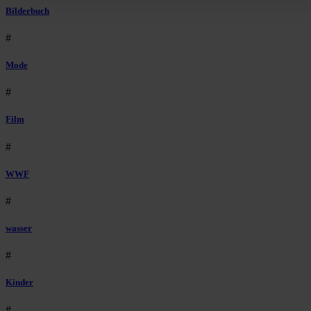
Bilderbuch
#
Mode
#
Film
#
WWF
#
wasser
#
Kinder
#