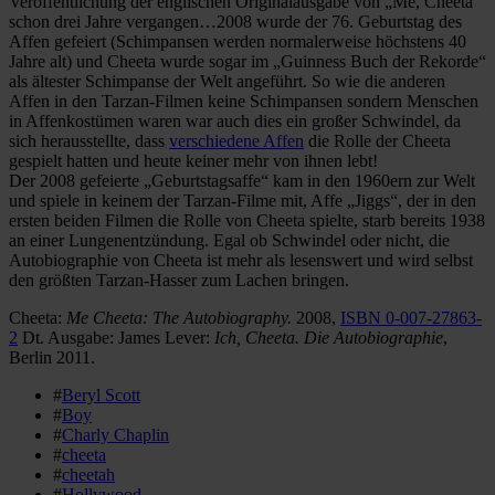
Veröffentlichung der englischen Originalausgabe von „Me, Cheeta“
schon drei Jahre vergangen…2008 wurde der 76. Geburtstag des
Affen gefeiert (Schimpansen werden normalerweise höchstens 40
Jahre alt) und Cheeta wurde sogar im „Guinness Buch der Rekorde“
als ältester Schimpanse der Welt angeführt. So wie die anderen
Affen in den Tarzan-Filmen keine Schimpansen sondern Menschen
in Affenkostümen waren war auch dies ein großer Schwindel, da
sich herausstellte, dass
verschiedene Affen
die Rolle der Cheeta
gespielt hatten und heute keiner mehr von ihnen lebt!
Der 2008 gefeierte „Geburtstagsaffe“ kam in den 1960ern zur Welt
und spiele in keinem der Tarzan-Filme mit, Affe „Jiggs“, der in den
ersten beiden Filmen die Rolle von Cheeta spielte, starb bereits 1938
an einer Lungenentzündung. Egal ob Schwindel oder nicht, die
Autobiographie von Cheeta ist mehr als lesenswert und wird selbst
den größten Tarzan-Hasser zum Lachen bringen.
Cheeta:
Me Cheeta: The Autobiography.
2008,
ISBN 0-007-27863-
2
Dt. Ausgabe: James Lever:
Ich, Cheeta. Die Autobiographie
,
Berlin 2011.
#
Beryl Scott
#
Boy
#
Charly Chaplin
#
cheeta
#
cheetah
#
Hollywood