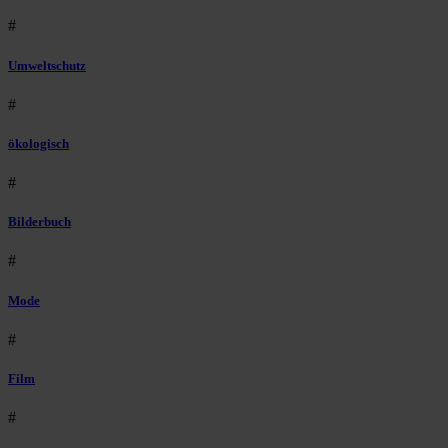
#
Umweltschutz
#
ökologisch
#
Bilderbuch
#
Mode
#
Film
#