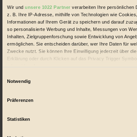
Wir und
unsere 1022 Partner
verarbeiten Ihre persönlichen 
#
z. B. Ihre IP-Adresse, mithilfe von Technologien wie Cookies
Informationen auf Ihrem Gerät zu speichern und darauf zuzu
Lebensmittel
so personalisierte Werbung und Inhalte, Messungen von We
#
Inhalten, Zielgruppenforschung sowie Entwicklung von Ange
ermöglichen. Sie entscheiden darüber, wer Ihre Daten für we
Natur
Zwecke nutzt. Sie können Ihre Einwilligung jederzeit über di
Erklärung oder durch Klicken auf das Privacy Trigger Symbo
#
oder widerrufen
kinderbuch
Einwilligungsauswahl
Wenn Sie es erlauben, würden wir auch gerne:
Notwendig
#
Informationen über Ihre geografische Lage erfassen, 
Umwelt
auf einige Meter genau sein können
Präferenzen
Ihr Gerät durch aktives Scannen nach bestimmten 
#
(Fingerprinting) identifizieren
Statistiken
Erfahren Sie mehr darüber, wie Ihre persönlichen Daten verar
Essen
werden, und legen Sie Ihre Präferenzen im
Abschnitt Einzel
#
fest.