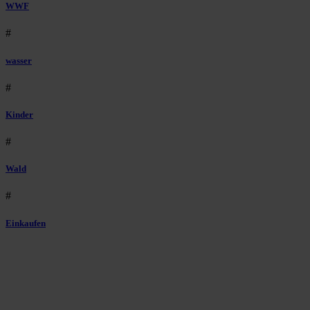
WWF
#
wasser
#
Kinder
#
Wald
#
Einkaufen