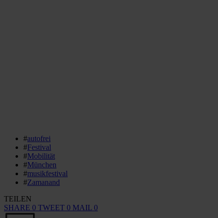
#
autofrei
#
Festival
#
Mobilität
#
München
#
musikfestival
#
Zamanand
TEILEN
SHARE
0
TWEET
0
MAIL
0