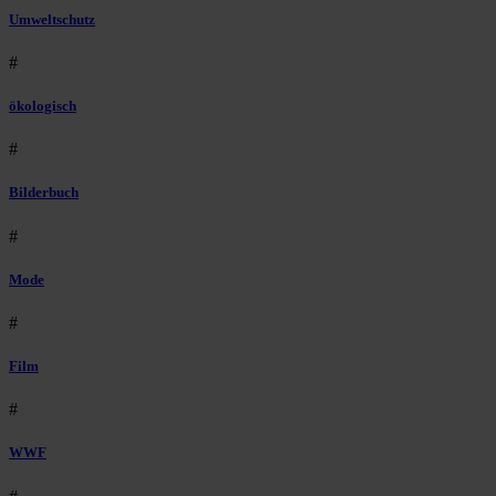
Umweltschutz
#
ökologisch
#
Bilderbuch
#
Mode
#
Film
#
WWF