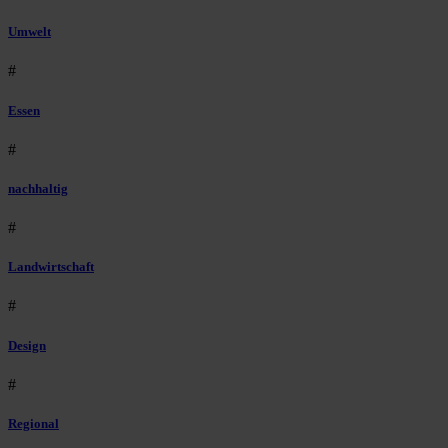
Umwelt
#
Essen
#
nachhaltig
#
Landwirtschaft
#
Design
#
Regional