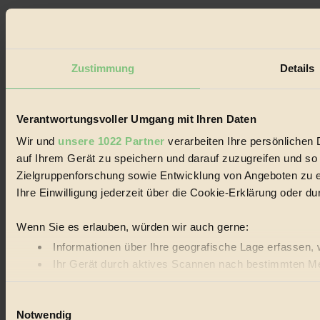
Zustimmung
Details
Verantwortungsvoller Umgang mit Ihren Daten
Wir und
unsere 1022 Partner
verarbeiten Ihre persönlichen 
auf Ihrem Gerät zu speichern und darauf zuzugreifen und so
Zielgruppenforschung sowie Entwicklung von Angeboten zu e
Ihre Einwilligung jederzeit über die Cookie-Erklärung oder d
Wenn Sie es erlauben, würden wir auch gerne:
Informationen über Ihre geografische Lage erfassen, 
Ihr Gerät durch aktives Scannen nach bestimmten Merk
Erfahren Sie mehr darüber, wie Ihre persönlichen Daten vera
Einwilligungsauswahl
Notwendig
BIORAMA.eu verwendet Cookies