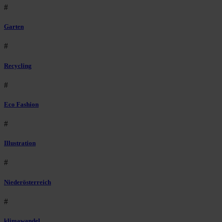
#
Garten
#
Recycling
#
Eco Fashion
#
Illustration
#
Niederösterreich
#
klimawandel