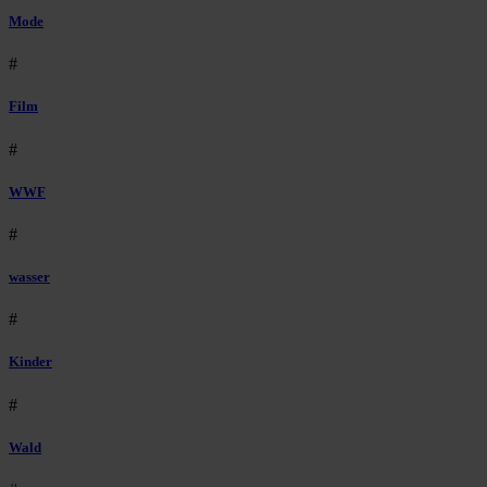
Mode
#
Film
#
WWF
#
wasser
#
Kinder
#
Wald