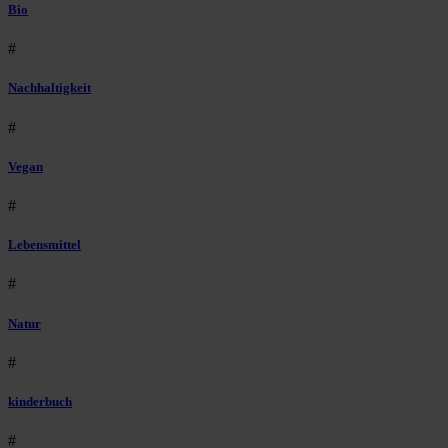
Bio
#
Nachhaltigkeit
#
Vegan
#
Lebensmittel
#
Natur
#
kinderbuch
#