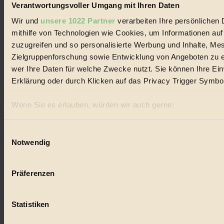
ökologisch
Verantwortungsvoller Umgang mit Ihren Daten
Wir und
unsere 1022 Partner
verarbeiten Ihre persönlichen 
#
mithilfe von Technologien wie Cookies, um Informationen au
Bilderbuch
zuzugreifen und so personalisierte Werbung und Inhalte, M
Zielgruppenforschung sowie Entwicklung von Angeboten zu e
#
wer Ihre Daten für welche Zwecke nutzt. Sie können Ihre Einw
Erklärung oder durch Klicken auf das Privacy Trigger Symbo
Mode
#
Wenn Sie es erlauben, würden wir auch gerne:
Informationen über Ihre geografische Lage erfassen, 
Film
sein können
Einwilligungsauswahl
#
Notwendig
Ihr Gerät durch aktives Scannen nach bestimmten Merk
Erfahren Sie mehr darüber, wie Ihre persönlichen Daten verar
WWF
Präferenzen im
Abschnitt Einzelheiten
fest.
Präferenzen
#
BIORAMA.eu verwendet Cookies
wasser
Statistiken
biorama.eu
ist werbefinanziert und deswegen für dich ko
#
Einwilligung für Cookies, um etwa selbst anonymisierte Stat