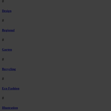
#
Design
#
Regional
#
Garten
#
Recycling
#
Eco Fashion
#
Illustration