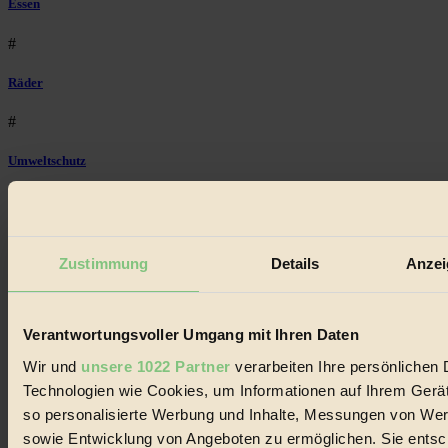
Essen
#
Räder
#
Umweltschutz
#
ökologisch
Zustimmung
Details
Anzei
#
Bilderbuch
Verantwortungsvoller Umgang mit Ihren Daten
#
Wir und
unsere 1022 Partner
verarbeiten Ihre persönlichen D
Technologien wie Cookies, um Informationen auf Ihrem Gerät
Mode
so personalisierte Werbung und Inhalte, Messungen von Wer
#
sowie Entwicklung von Angeboten zu ermöglichen. Sie entsch