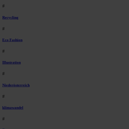
#
Recycling
#
Eco Fashion
#
Illustration
#
Niederösterreich
#
klimawandel
#