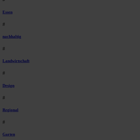
Essen
#
nachhaltig
#
Landwirtschaft
#
Design
#
Regional
#
Garten