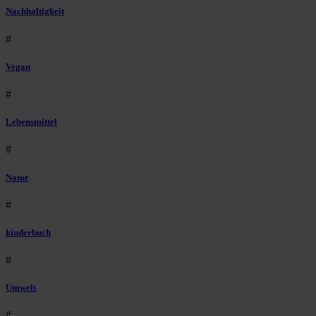
Nachhaltigkeit
#
Vegan
#
Lebensmittel
#
Natur
#
kinderbuch
#
Umwelt
#