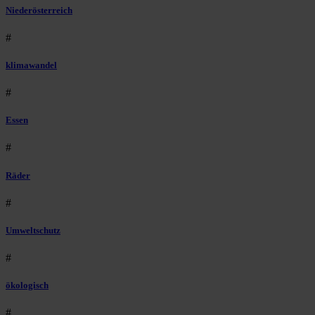
Niederösterreich
#
klimawandel
#
Essen
#
Räder
#
Umweltschutz
#
ökologisch
#