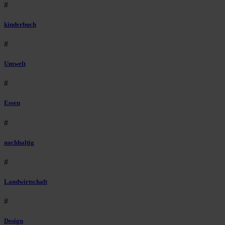
#
kinderbuch
#
Umwelt
#
Essen
#
nachhaltig
#
Landwirtschaft
#
Design