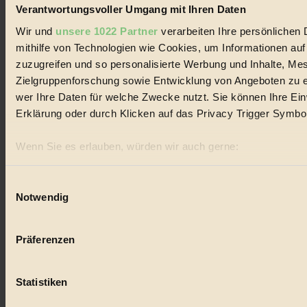
Verantwortungsvoller Umgang mit Ihren Daten
Bilderbuch
Wir und
unsere 1022 Partner
verarbeiten Ihre persönlichen 
mithilfe von Technologien wie Cookies, um Informationen au
#
zuzugreifen und so personalisierte Werbung und Inhalte, M
Mode
Zielgruppenforschung sowie Entwicklung von Angeboten zu e
wer Ihre Daten für welche Zwecke nutzt. Sie können Ihre Einw
#
Erklärung oder durch Klicken auf das Privacy Trigger Symbo
Film
Wenn Sie es erlauben, würden wir auch gerne:
#
Informationen über Ihre geografische Lage erfassen, 
sein können
Einwilligungsauswahl
WWF
Notwendig
Ihr Gerät durch aktives Scannen nach bestimmten Merk
#
Erfahren Sie mehr darüber, wie Ihre persönlichen Daten verar
Präferenzen im
Abschnitt Einzelheiten
fest.
Präferenzen
wasser
BIORAMA.eu verwendet Cookies
#
Statistiken
biorama.eu
ist werbefinanziert und deswegen für dich ko
Kinder
Einwilligung für Cookies, um etwa selbst anonymisierte Stat