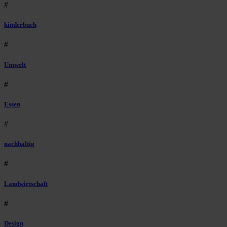
#
kinderbuch
#
Umwelt
#
Essen
#
nachhaltig
#
Landwirtschaft
#
Design