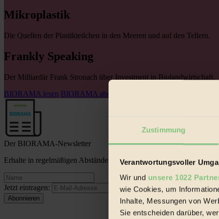
Mikroplastik
Die Quellen der Plastikteilchen in den Meeren und auf den Tellern.
Frankly Speaking
Der Milliardär Frank Stronach über Investment in Biolandwirtschaft.
BIORAMA lesen
BIORAMA abonnieren
BIORAMA weiterempfehl
Zustimmung
Der BIORAMA-Newsletter
Erhalte in regelmäßigen Abständen die aktuellsten Artikel, Gewinn
Verantwortungsvoller Umgan
Wir und
unsere 1022 Partne
Jetzt eintragen:
wie Cookies, um Information
Inhalte, Messungen von Werb
Sie entscheiden darüber, wer