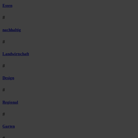
Essen
#
nachhaltig
#
Landwirtschaft
#
Design
#
Regional
#
Garten