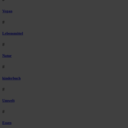
Vegan
#
Lebensmittel
#
Natur
#
kinderbuch
#
Umwelt
#
Essen