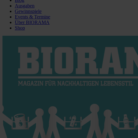
Blog
Ausgaben
Gewinnspiele
Events & Termine
Über BIORAMA
Shop