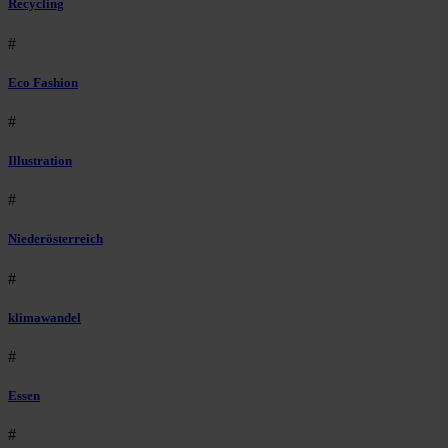
Recycling
#
Eco Fashion
#
Illustration
#
Niederösterreich
#
klimawandel
#
Essen
#