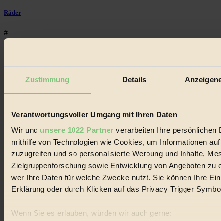
Räder
#
Umweltschutz
#
Zustimmung
Details
Anzeigene
ökologisch
#
Verantwortungsvoller Umgang mit Ihren Daten
Bilderbuch
Wir und
unsere 1022 Partner
verarbeiten Ihre persönlichen 
mithilfe von Technologien wie Cookies, um Informationen au
#
zuzugreifen und so personalisierte Werbung und Inhalte, M
Zielgruppenforschung sowie Entwicklung von Angeboten zu e
Mode
wer Ihre Daten für welche Zwecke nutzt. Sie können Ihre Einw
#
Erklärung oder durch Klicken auf das Privacy Trigger Symbo
Film
Wenn Sie es erlauben, würden wir auch gerne: