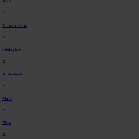
Räder
#
Umweltschutz
#
ökologisch
#
Bilderbuch
#
Mode
#
Film
#