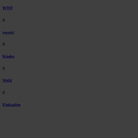
WWF
#
wasser
#
Kinder
#
Wald
#
Einkaufen