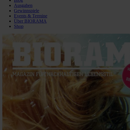
Blog
Ausgaben
Gewinnspiele
Events & Termine
Über BIORAMA
Shop