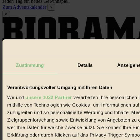
Jeden Tag ein neues Gewinnspiel.
Zum Adventskalender
×
×
Dieser Artikel ist für Biorama-Mitglieder verfügbar
Zustimmung
Details
Anzeigene
Hier einloggen
Noch kein Mitglied?
Hier gratis registrieren
Verantwortungsvoller Umgang mit Ihren Daten
Wir und
unsere 1022 Partner
verarbeiten Ihre persönlichen 
mithilfe von Technologien wie Cookies, um Informationen au
zuzugreifen und so personalisierte Werbung und Inhalte, M
Zielgruppenforschung sowie Entwicklung von Angeboten zu e
wer Ihre Daten für welche Zwecke nutzt. Sie können Ihre Einw
Erklärung oder durch Klicken auf das Privacy Trigger Symbo