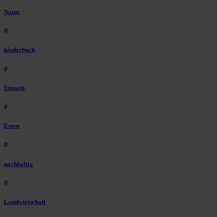
Natur
#
kinderbuch
#
Umwelt
#
Essen
#
nachhaltig
#
Landwirtschaft