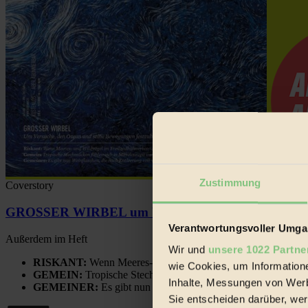
Zustimmung
Coverstory
GROSSER WIRBEL um Versuche, den Ozean und sein
Verantwortungsvoller Umgan
Außerdem im Heft
Wir und
unsere 1022 Partne
RISKANT:
Wenn Meeres- und Wildvögel im Freilandhühnerbe
wie Cookies, um Information
GEMEIN:
Tropische Stechmücken fühlen sich in Mitteleuropa
Inhalte, Messungen von Werb
GEMEINER:
Es gibt nun Weinflaschen, die nach Entleerung
Sie entscheiden darüber, wer